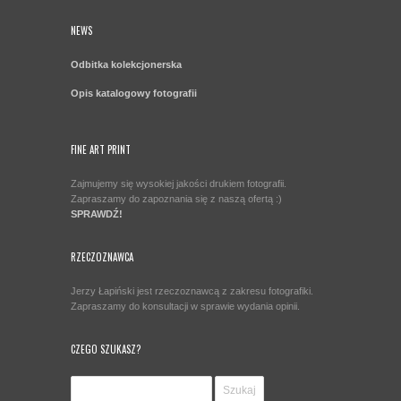
NEWS
Odbitka kolekcjonerska
Opis katalogowy fotografii
FINE ART PRINT
Zajmujemy się wysokiej jakości drukiem fotografii.
Zapraszamy do zapoznania się z naszą ofertą :)
SPRAWDŹ!
RZECZOZNAWCA
Jerzy Łapiński jest rzeczoznawcą z zakresu fotografiki.
Zapraszamy do konsultacji w sprawie wydania opinii.
CZEGO SZUKASZ?